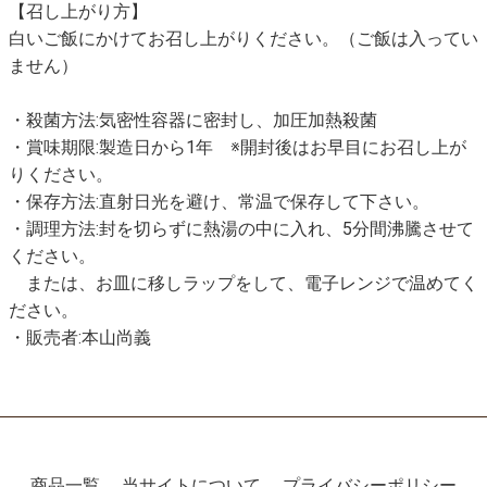
【召し上がり方】
白いご飯にかけてお召し上がりください。（ご飯は入ってい
ません）
・殺菌方法:気密性容器に密封し、加圧加熱殺菌
・賞味期限:製造日から1年 ※開封後はお早目にお召し上が
りください。
・保存方法:直射日光を避け、常温で保存して下さい。
・調理方法:封を切らずに熱湯の中に入れ、5分間沸騰させて
ください。
または、お皿に移しラップをして、電子レンジで温めてく
ださい。
・販売者:本山尚義
商品一覧
当サイトについて
プライバシーポリシー