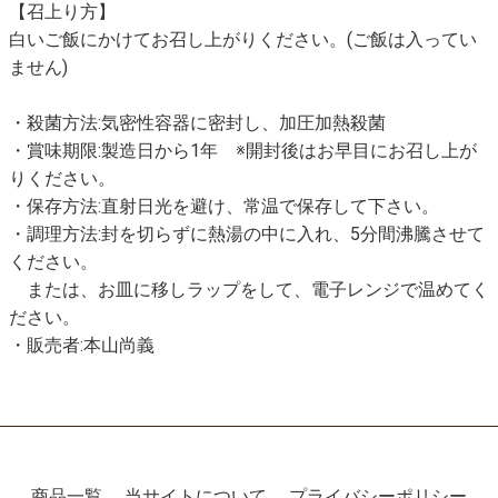
【召上り方】
白いご飯にかけてお召し上がりください。(ご飯は入ってい
ません)
・殺菌方法:気密性容器に密封し、加圧加熱殺菌
・賞味期限:製造日から1年 ※開封後はお早目にお召し上が
りください。
・保存方法:直射日光を避け、常温で保存して下さい。
・調理方法:封を切らずに熱湯の中に入れ、5分間沸騰させて
ください。
または、お皿に移しラップをして、電子レンジで温めてく
ださい。
・販売者:本山尚義
商品一覧
当サイトについて
プライバシーポリシー